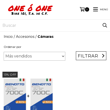
MENÚ
0
Inicio
/
Accesorios
/
Cámaras
Ordenar por
FILTRAR
13
%
OFF